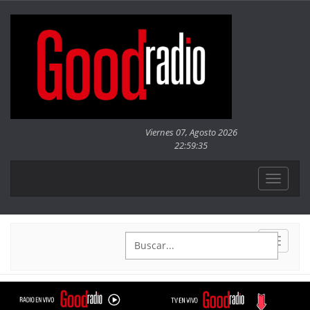
Viernes 07, Agosto 2026
22
:
59
:
38
Toggle
navigat
Toggle
navigat